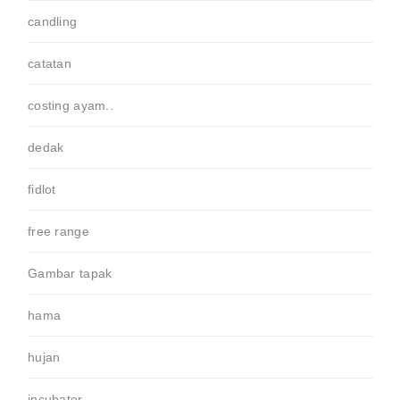
candling
catatan
costing ayam..
dedak
fidlot
free range
Gambar tapak
hama
hujan
incubator