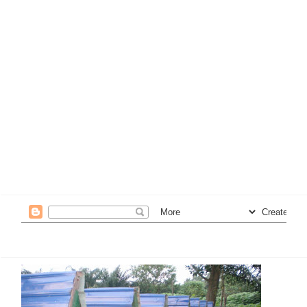
5. Lebih tinggi ilmu didada makin perlu anda
merendahkan diri..
6.Setiap sesuatu perniagaan mulakanlah dari kecil untuk
menimba pengalaman agar tidak melatah bila ditimpa
masalah kelak..
7.Memberanikan diri untuk gagal tapi disusuli dgn usaha
yang gigih..
8. Lebih byk anda memberi, lebih byk anda akan
menerima..
9.Bersopan santun dan menghormati org lain adalah
kunci segala kejayaan..