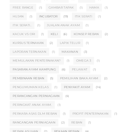
FREE RANGE
(1)
GAMBAR TAPAK
(1)
HAMA
(1)
HUJAN
(1)
INCUBATOR
(19)
ITIK SERATI
(1)
ITIK SERATI..
(1)
JUALAN ANAK AYAM
(1)
KACUK VS ORI
(1)
KELI
(6)
KONSEP REBAN
(2)
KURSUS TERNAKAN
(2)
LAPIK TELUR
(1)
LAPORAN TERNAKAN
(1)
MAKANAN
(3)
MEMULAKAN PENTERNAKAN?
(1)
OMEGA 3
(1)
PASARAN AYAM KAMPUNG
(6)
PELAWAT
(1)
PEMBINAAN REBAN
(5)
PEMILIHAN BAKA AYAM
(2)
PENGUMUMAN KELAS
(1)
PENYAKIT AYAM
(14)
PERANCANGAN PERNIAGAAN
(4)
PERINGKAT ANAK AYAM.
(1)
PERKARA ASAS DLM REBAN
(1)
PROFIT PENTERNAKAN
(1)
RANCANGAN PERNIAGAAN
(2)
REBAN
(1)
REBAN ASUHAN
(2)
REKAAN REBAN
(4)