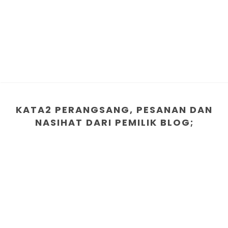
KATA2 PERANGSANG, PESANAN DAN
NASIHAT DARI PEMILIK BLOG;
1. Berusahalah bersungguh dalam bidang yang ingin
diceburi
2. "MALAS" adalah penyakit penternak yang paling
membahayakan ternakan kita
3.Tiada jalan pintas untuk kejayaan terutama dalam
penternakan
4.Carilah ilmu sebelum anda memulakan sesuatu
penternakan.