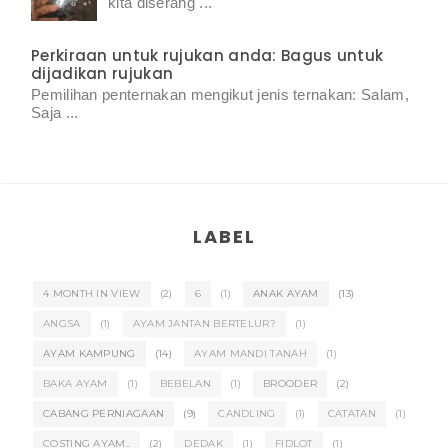
kita diserang ...
Perkiraan untuk rujukan anda: Bagus untuk
dijadikan rujukan
Pemilihan penternakan mengikut jenis ternakan: Salam,
Saja ...
LABEL
4 MONTH IN VIEW
(2)
6
(1)
ANAK AYAM
(13)
ANGSA
(1)
AYAM JANTAN BERTELUR?
(1)
AYAM KAMPUNG
(14)
AYAM MANDI TANAH
(1)
BAKA AYAM
(1)
BEBELAN
(1)
BROODER
(2)
CABANG PERNIAGAAN
(9)
CANDLING
(1)
CATATAN
(1)
COSTING AYAM..
(2)
DEDAK
(1)
FIDLOT
(1)