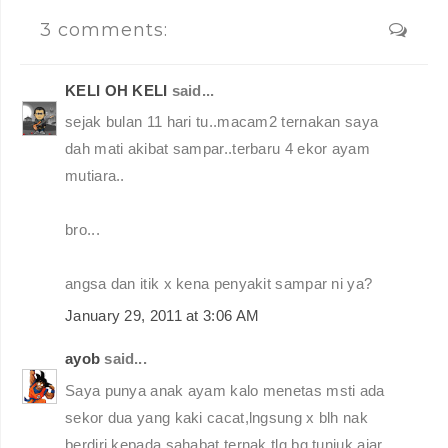
3 comments:
KELI OH KELI
said...
sejak bulan 11 hari tu..macam2 ternakan saya
dah mati akibat sampar..terbaru 4 ekor ayam
mutiara..
bro...
angsa dan itik x kena penyakit sampar ni ya?
January 29, 2011 at 3:06 AM
ayob
said...
Saya punya anak ayam kalo menetas msti ada
sekor dua yang kaki cacat,lngsung x blh nak
berdiri,kepada sahabat ternak tlg bg tunjuk ajar