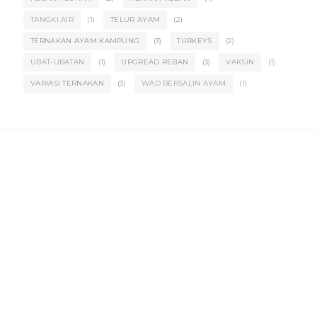
TANGKI AIR
(1)
TELUR AYAM
(2)
TERNAKAN AYAM KAMPUNG
(3)
TURKEYS
(2)
UBAT-UBATAN
(1)
UPGREAD REBAN
(3)
VAKSIN
(1)
VARIASI TERNAKAN
(3)
WAD BERSALIN AYAM
(1)