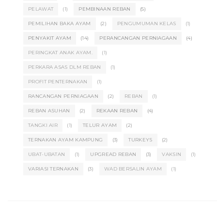
PELAWAT
(1)
PEMBINAAN REBAN
(5)
PEMILIHAN BAKA AYAM
(2)
PENGUMUMAN KELAS
(1)
PENYAKIT AYAM
(14)
PERANCANGAN PERNIAGAAN
(4)
PERINGKAT ANAK AYAM.
(1)
PERKARA ASAS DLM REBAN
(1)
PROFIT PENTERNAKAN
(1)
RANCANGAN PERNIAGAAN
(2)
REBAN
(1)
REBAN ASUHAN
(2)
REKAAN REBAN
(4)
TANGKI AIR
(1)
TELUR AYAM
(2)
TERNAKAN AYAM KAMPUNG
(3)
TURKEYS
(2)
UBAT-UBATAN
(1)
UPGREAD REBAN
(3)
VAKSIN
(1)
VARIASI TERNAKAN
(3)
WAD BERSALIN AYAM
(1)