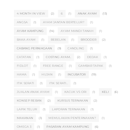
4 MONTH IN VIEW
(2)
6
(1)
ANAK AYAM
(13)
ANGSA
(1)
AYAM JANTAN BERTELUR?
(1)
AYAM KAMPUNG
(14)
AYAM MANDI TANAH
(1)
BAKA AYAM
(1)
BEBELAN
(1)
BROODER
(2)
CABANG PERNIAGAAN
(9)
CANDLING
(1)
CATATAN
(1)
COSTING AYAM..
(2)
DEDAK
(1)
FIDLOT
(1)
FREE RANGE
(1)
GAMBAR TAPAK
(1)
HAMA
(1)
HUJAN
(1)
INCUBATOR
(19)
ITIK SERATI
(1)
ITIK SERATI..
(1)
JUALAN ANAK AYAM
(1)
KACUK VS ORI
(1)
KELI
(6)
KONSEP REBAN
(2)
KURSUS TERNAKAN
(2)
LAPIK TELUR
(1)
LAPORAN TERNAKAN
(1)
MAKANAN
(3)
MEMULAKAN PENTERNAKAN?
(1)
OMEGA 3
(1)
PASARAN AYAM KAMPUNG
(6)