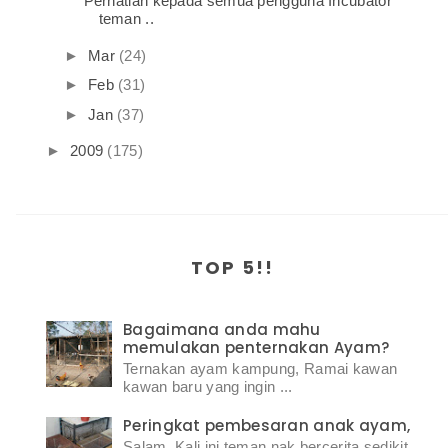
Perhatian kepada semua pengguna Incubator
teman ..
►
Mar
(24)
►
Feb
(31)
►
Jan
(37)
►
2009
(175)
TOP 5!!
Bagaimana anda mahu
memulakan penternakan Ayam?
Ternakan ayam kampung, Ramai kawan
kawan baru yang ingin ...
Peringkat pembesaran anak ayam,
Salam, Kali ini teman nak bercerita sedikit