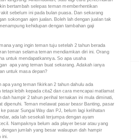
akin bertambah selepas teman memberhentikan
akit sebelum ini pada bulan puasa. Dan sekarang
an sokongan ajen jualan. Boleh lah dengan jualan tak
k menampung kehidupan dengan tambahan gaji
ana yang ingin teman tuju setelah 2 tahun berada
kiran teman selama teman mendiamkan diri ini. Orang
saha untuk mendapatkannya. So apa usaha
gan apa yang teman buat sekarang. Adakah ianya
an untuk masa depan?
 apa yang teman fikirkan 2 tahun dahulu ada
tetapi lebih kepada cita2 dan cara mencapai matlamat
dah hampir 2 tahun perihal ternakan ini mula diminati,
at dipenuhi. Teman melawat pasar beasr Banting, pasar
ke pasar Sungai Way dan PJ, belum lagi kelihatan
andar, ada lah sesekali terjumpa dengan ayam
 kecil. Nampaknya belum ada player besar atau yang
 dengan jumlah yang besar walaupun dah hampir
n ini.