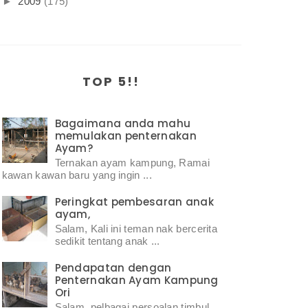
►
2009
(175)
TOP 5!!
Bagaimana anda mahu
memulakan penternakan
Ayam?
Ternakan ayam kampung, Ramai
kawan kawan baru yang ingin ...
Peringkat pembesaran anak
ayam,
Salam, Kali ini teman nak bercerita
sedikit tentang anak ...
Pendapatan dengan
Penternakan Ayam Kampung
Ori
Salam, pelbagai persoalan timbul