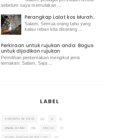
sebelum saya memulakan ...
Perangkap Lalat kos Murah..
Salam, Semua orang tahu yang
kalau reban kita diserang ...
Perkiraan untuk rujukan anda: Bagus
untuk dijadikan rujukan
Pemilihan penternakan mengikut jenis
ternakan: Salam, Saja ...
LABEL
4 MONTH IN VIEW
(2)
6
(1)
ANAK AYAM
(13)
ANGSA
(1)
AYAM JANTAN BERTELUR?
(1)