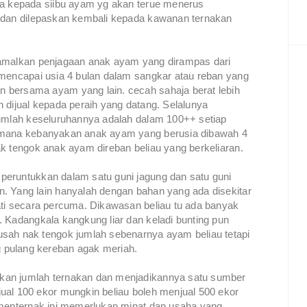
ga kepada siibu ayam yg akan terue menerus
t dan dilepaskan kembali kepada kawanan ternakan
gamalkan penjagaan anak ayam yang dirampas dari
 mencapai usia 4 bulan dalam sangkar atau reban yang
 bersama ayam yang lain. cecah sahaja berat lebih
 dijual kepada peraih yang datang. Selalunya
jumlah keseluruhannya adalah dalam 100++ setiap
g mana kebanyakan anak ayam yang berusia dibawah 4
k tengok anak ayam direban beliau yang berkeliaran.
peruntukkan dalam satu guni jagung dan satu guni
. Yang lain hanyalah dengan bahan yang ada disekitar
ati secara percuma. Dikawasan beliau tu ada banyak
 Kadangkala kangkung liar dan keladi bunting pun
sah nak tengok jumlah sebenarnya ayam beliau tetapi
 pulang kereban agak meriah.
kan jumlah ternakan dan menjadikannya satu sumber
ual 100 ekor mungkin beliau boleh menjual 500 ekor
 menternak ini memerlukan minat dan usaha yang