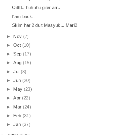
Oitttt.. huhuhu giler arr..
I'am back..
Skim hari2 duit Masyuk... Mari2
►
Nov
(7)
►
Oct
(10)
►
Sep
(17)
►
Aug
(15)
►
Jul
(8)
►
Jun
(20)
►
May
(23)
►
Apr
(22)
►
Mar
(24)
►
Feb
(31)
►
Jan
(37)