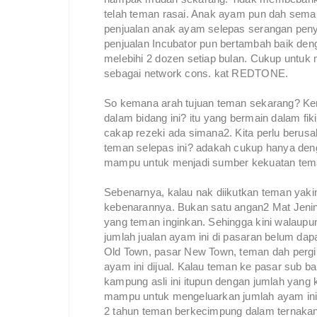
telah teman rasai. Anak ayam pun dah sem
penjualan anak ayam selepas serangan peny
penjualan Incubator pun bertambah baik deng
melebihi 2 dozen setiap bulan. Cukup untu
sebagai network cons. kat REDTONE.
So kemana arah tujuan teman sekarang? Kem
dalam bidang ini? itu yang bermain dalam fi
cakap rezeki ada simana2. Kita perlu beru
teman selepas ini? adakah cukup hanya den
mampu untuk menjadi sumber kekuatan tem
Sebenarnya, kalau nak diikutkan teman yakin
kebenarannya. Bukan satu angan2 Mat Jenin 
yang teman inginkan. Sehingga kini walaupun 
jumlah jualan ayam ini di pasaran belum dap
Old Town, pasar New Town, teman dah pergi 
ayam ini dijual. Kalau teman ke pasar sub b
kampung asli ini itupun dengan jumlah yang
mampu untuk mengeluarkan jumlah ayam ini
2 tahun teman berkecimpung dalam ternaka