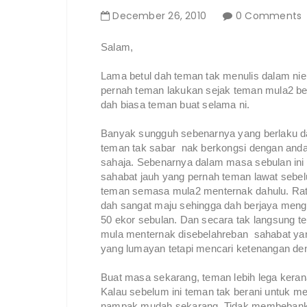
December
26
,
2010
0 Comments
Salam,
Lama betul dah teman tak menulis dalam nie
pernah teman lakukan sejak teman mula2 be
dah biasa teman buat selama ni.
Banyak sungguh sebenarnya yang berlaku d
teman tak sabar nak berkongsi dengan anda. 
sahaja. Sebenarnya dalam masa sebulan ini
sahabat jauh yang pernah teman lawat sebe
teman semasa mula2 menternak dahulu. Rat
dah sangat maju sehingga dah berjaya men
50 ekor sebulan. Dan secara tak langsung 
mula menternak disebelahreban sahabat yang
yang lumayan tetapi mencari ketenangan de
Buat masa sekarang, teman lebih lega kera
Kalau sebelum ini teman tak berani untuk 
nampak mudah sekarang. Tidak membebankan 