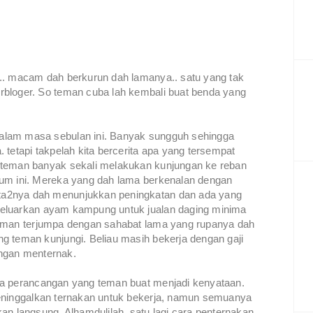
.. macam dah berkurun dah lamanya.. satu yang tak
rbloger. So teman cuba lah kembali buat benda yang
alam masa sebulan ini. Banyak sungguh sehingga
tetapi takpelah kita bercerita apa yang tersempat
 teman banyak sekali melakukan kunjungan ke reban
lum ini. Mereka yang dah lama berkenalan dengan
a2nya dah menunjukkan peningkatan dan ada yang
geluarkan ayam kampung untuk jualan daging minima
teman terjumpa dengan sahabat lama yang rupanya dah
 teman kunjungi. Beliau masih bekerja dengan gaji
ngan menternak.
na perancangan yang teman buat menjadi kenyataan.
meninggalkan ternakan untuk bekerja, namun semuanya
langsung. Alhamdulilah, satu lagi cara penternakan