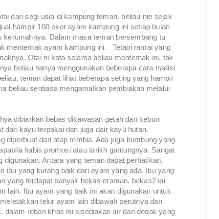
i dari segi usia di kampung teman. beliau nie sejak
jual hampir 100 ekor ayam kampung ini setiap bulan
rus kerumahnya. Dalam masa teman bersembang tu
ak menternak ayam kampung ini. Tetapi ramai yang
knya. Otai ni kata selama beliau menternak ini, tak
nya beliau hanya menggunakan beberapa cara tradisi
liau, teman dapat lihat beberapa seting yang hampir
a beliau sentiasa mengamalkan pembiakan melalui
hya dibiarkan bebas dikawasan getah dan kebun
dari kayu terpakai dan juga dair kayu hutan.
 diperbuat dari atap rembia. Ada juga bumbung yang
 apabila habis promosi atau tarikh gantungnya. Sangat
ng digunakan. Antara yang teman dapat perhatikan,
an ibu yang kurang baik dari ayam yang ada. Ibu yang
an yang terdapat banyak bekas eraman. bekas2 ini
 lain. Ibu ayam yang baik ini akan digunakan untuk
 meletakkan telur ayam lain dibawah perutnya dan
dalam reban khas ini sisediakan air dan dedak yang