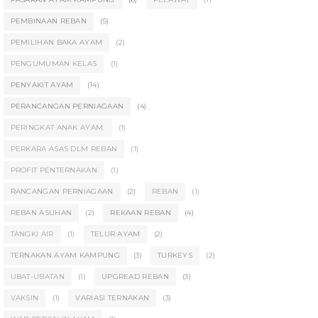
PEMBINAAN REBAN
(5)
PEMILIHAN BAKA AYAM
(2)
PENGUMUMAN KELAS
(1)
PENYAKIT AYAM
(14)
PERANCANGAN PERNIAGAAN
(4)
PERINGKAT ANAK AYAM.
(1)
PERKARA ASAS DLM REBAN
(1)
PROFIT PENTERNAKAN
(1)
RANCANGAN PERNIAGAAN
(2)
REBAN
(1)
REBAN ASUHAN
(2)
REKAAN REBAN
(4)
TANGKI AIR
(1)
TELUR AYAM
(2)
TERNAKAN AYAM KAMPUNG
(3)
TURKEYS
(2)
UBAT-UBATAN
(1)
UPGREAD REBAN
(3)
VAKSIN
(1)
VARIASI TERNAKAN
(3)