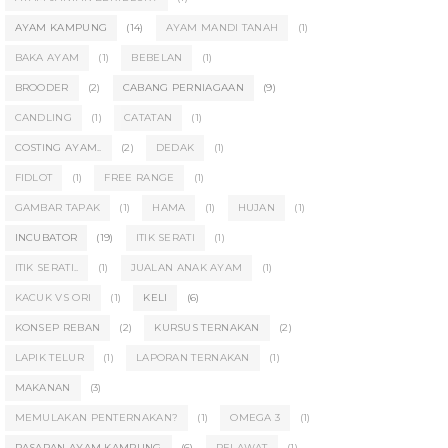
AYAM KAMPUNG
(14)
AYAM MANDI TANAH
(1)
BAKA AYAM
(1)
BEBELAN
(1)
BROODER
(2)
CABANG PERNIAGAAN
(9)
CANDLING
(1)
CATATAN
(1)
COSTING AYAM..
(2)
DEDAK
(1)
FIDLOT
(1)
FREE RANGE
(1)
GAMBAR TAPAK
(1)
HAMA
(1)
HUJAN
(1)
INCUBATOR
(19)
ITIK SERATI
(1)
ITIK SERATI..
(1)
JUALAN ANAK AYAM
(1)
KACUK VS ORI
(1)
KELI
(6)
KONSEP REBAN
(2)
KURSUS TERNAKAN
(2)
LAPIK TELUR
(1)
LAPORAN TERNAKAN
(1)
MAKANAN
(3)
MEMULAKAN PENTERNAKAN?
(1)
OMEGA 3
(1)
PASARAN AYAM KAMPUNG
(6)
PELAWAT
(1)