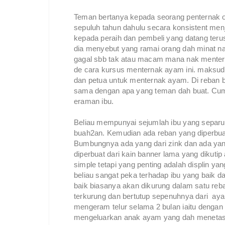
Teman bertanya kepada seorang penternak ota
sepuluh tahun dahulu secara konsistent men
kepada peraih dan pembeli yang datang te
dia menyebut yang ramai orang dah minat n
gagal sbb tak atau macam mana nak menterna
de cara kursus menternak ayam ini. maksud
dan petua untuk menternak ayam. Di reban be
sama dengan apa yang teman dah buat. Cum
eraman ibu.
Beliau mempunyai sejumlah ibu yang separu
buah2an. Kemudian ada reban yang diperbuat 
Bumbungnya ada yang dari zink dan ada yang
diperbuat dari kain banner lama yang dikutip
simple tetapi yang penting adalah displin ya
beliau sangat peka terhadap ibu yang baik d
baik biasanya akan dikurung dalam satu reb
terkurung dan bertutup sepenuhnya dari ayam
mengeram telur selama 2 bulan iaitu dengan
mengeluarkan anak ayam yang dah menetas. 