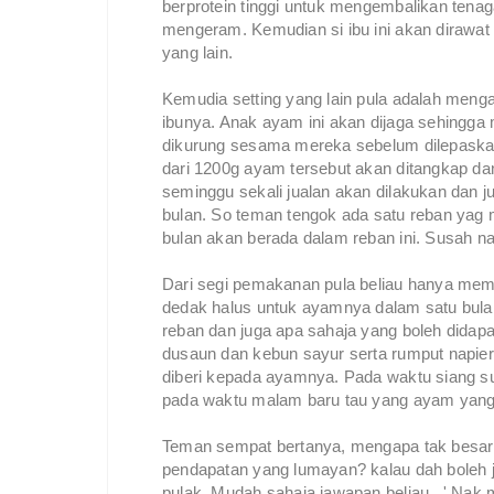
berprotein tinggi untuk mengembalikan tena
mengeram. Kemudian si ibu ini akan dirawa
yang lain.
Kemudia setting yang lain pula adalah men
ibunya. Anak ayam ini akan dijaga sehingga
dikurung sesama mereka sebelum dilepaskan
dari 1200g ayam tersebut akan ditangkap dan
seminggu sekali jualan akan dilakukan dan 
bulan. So teman tengok ada satu reban ya
bulan akan berada dalam reban ini. Susah na
Dari segi pemakanan pula beliau hanya mem
dedak halus untuk ayamnya dalam satu bulan
reban dan juga apa sahaja yang boleh didap
dusaun dan kebun sayur serta rumput napier.
diberi kepada ayamnya. Pada waktu siang su
pada waktu malam baru tau yang ayam yang
Teman sempat bertanya, mengapa tak besar
pendapatan yang lumayan? kalau dah boleh j
pulak. Mudah sahaja jawapan beliau.. ' Nak