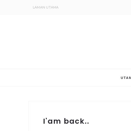
LAMAN UTAMA
UTA
I'am back..