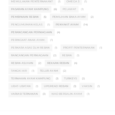
MEMULAKAN PENTERNAKAN?
(1)
OMEGA 3
(1)
PASARAN AYAM KAMPUNG
(6)
PELAWAT
(1)
PEMBINAAN REBAN
(5)
PEMILIHAN BAKA AYAM
(2)
PENGUMUMAN KELAS
(1)
PENYAKIT AYAM
(14)
PERANCANGAN PERNIAGAAN
(4)
PERINGKAT ANAK AYAM.
(1)
PERKARA ASAS DLM REBAN
(1)
PROFIT PENTERNAKAN
(1)
RANCANGAN PERNIAGAAN
(2)
REBAN
(1)
REBAN ASUHAN
(2)
REKAAN REBAN
(4)
TANGKI AIR
(1)
TELUR AYAM
(2)
TERNAKAN AYAM KAMPUNG
(3)
TURKEYS
(2)
UBAT-UBATAN
(1)
UPGREAD REBAN
(3)
VAKSIN
(1)
VARIASI TERNAKAN
(3)
WAD BERSALIN AYAM
(1)