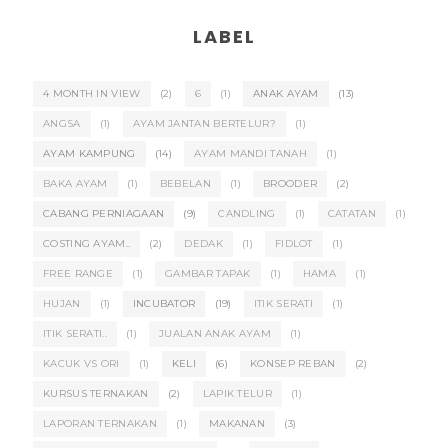
LABEL
4 MONTH IN VIEW
(2)
6
(1)
ANAK AYAM
(13)
ANGSA
(1)
AYAM JANTAN BERTELUR?
(1)
AYAM KAMPUNG
(14)
AYAM MANDI TANAH
(1)
BAKA AYAM
(1)
BEBELAN
(1)
BROODER
(2)
CABANG PERNIAGAAN
(9)
CANDLING
(1)
CATATAN
(1)
COSTING AYAM..
(2)
DEDAK
(1)
FIDLOT
(1)
FREE RANGE
(1)
GAMBAR TAPAK
(1)
HAMA
(1)
HUJAN
(1)
INCUBATOR
(19)
ITIK SERATI
(1)
ITIK SERATI..
(1)
JUALAN ANAK AYAM
(1)
KACUK VS ORI
(1)
KELI
(6)
KONSEP REBAN
(2)
KURSUS TERNAKAN
(2)
LAPIK TELUR
(1)
LAPORAN TERNAKAN
(1)
MAKANAN
(3)