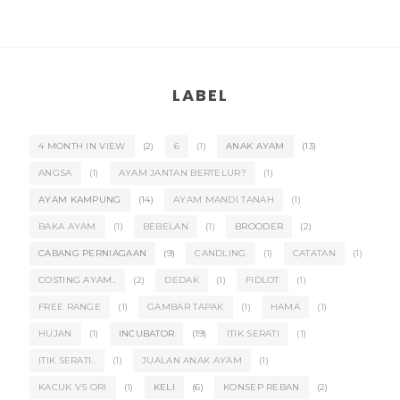
LABEL
4 MONTH IN VIEW
(2)
6
(1)
ANAK AYAM
(13)
ANGSA
(1)
AYAM JANTAN BERTELUR?
(1)
AYAM KAMPUNG
(14)
AYAM MANDI TANAH
(1)
BAKA AYAM
(1)
BEBELAN
(1)
BROODER
(2)
CABANG PERNIAGAAN
(9)
CANDLING
(1)
CATATAN
(1)
COSTING AYAM..
(2)
DEDAK
(1)
FIDLOT
(1)
FREE RANGE
(1)
GAMBAR TAPAK
(1)
HAMA
(1)
HUJAN
(1)
INCUBATOR
(19)
ITIK SERATI
(1)
ITIK SERATI..
(1)
JUALAN ANAK AYAM
(1)
KACUK VS ORI
(1)
KELI
(6)
KONSEP REBAN
(2)