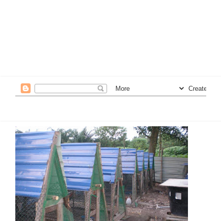
yang gigih..
8. Lebih byk anda memberi, lebih byk anda akan
menerima..
9.Bersopan santun dan menghormati org lain adalah
kunci segala kejayaan..