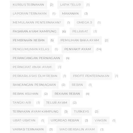
KURSUS TERNAKAN
(2)
LAPIK TELUR
(1)
LAPORAN TERNAKAN
(1)
MAKANAN
(3)
MEMULAKAN PENTERNAKAN?
(1)
OMEGA 3
(1)
PASARAN AYAM KAMPUNG
(6)
PELAWAT
(1)
PEMBINAAN REBAN
(5)
PEMILIHAN BAKA AYAM
(2)
PENGUMUMAN KELAS
(1)
PENYAKIT AYAM
(14)
PERANCANGAN PERNIAGAAN
(4)
PERINGKAT ANAK AYAM.
(1)
PERKARA ASAS DLM REBAN
(1)
PROFIT PENTERNAKAN
(1)
RANCANGAN PERNIAGAAN
(2)
REBAN
(1)
REBAN ASUHAN
(2)
REKAAN REBAN
(4)
TANGKI AIR
(1)
TELUR AYAM
(2)
TERNAKAN AYAM KAMPUNG
(3)
TURKEYS
(2)
UBAT-UBATAN
(1)
UPGREAD REBAN
(3)
VAKSIN
(1)
VARIASI TERNAKAN
(3)
WAD BERSALIN AYAM
(1)