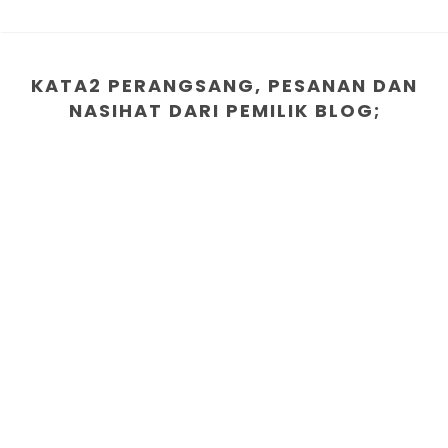
KATA2 PERANGSANG, PESANAN DAN
NASIHAT DARI PEMILIK BLOG;
1. Berusahalah bersungguh dalam bidang yang ingin
diceburi
2. "MALAS" adalah penyakit penternak yang paling
membahayakan ternakan kita
3.Tiada jalan pintas untuk kejayaan terutama dalam
penternakan
4.Carilah ilmu sebelum anda memulakan sesuatu
penternakan.
5. Lebih tinggi ilmu didada makin perlu anda
merendahkan diri..
6.Setiap sesuatu perniagaan mulakanlah dari kecil untuk
menimba pengalaman agar tidak melatah bila ditimpa
masalah kelak..
7.Memberanikan diri untuk gagal tapi disusuli dgn usaha