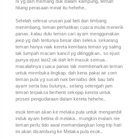
ni yg dah memang duk dalam kampung, teman
hilang perasaan minat itu hehehe..
Setelah selesai urusan jual beli dan timbang
menimbang, teman perhatikan cuaca mulai menerik
panas. kalau dulu teman cari ayam menggunakan
jeep yg dah tentunya besar dan selesa. sekarang
teman hanya naik kereta kembara teman yg saling
tak tumpah macam kancil yg ditinggikan.. so ejust
punya ejust last2 ok dah leh masuk semua..
masalahnya cuaca panas tak membenarkan teman
untuk membuka tingkap. dah kena pakai air corn
teman pula yg susah nak bernafas dek bau tahi
ayam serta bau bulunya.. selang setengah jam
teman terpaksa berhenti sekejap kereta untuk
proses pengudaraan dalam kereta hehehe..
esok teman akan ke melaka pula untuk mengambil
induk ayam betina di melaka.. mungkin malam nie
teman perlu tido awal memandangkan long trip hari
ini akan disambung ke Melaka pula esok..