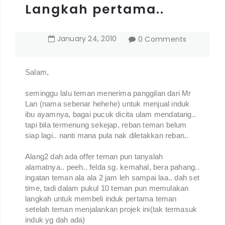
Langkah pertama..
January
24
,
2010
0 Comments
Salam,
seminggu lalu teman menerima panggilan dari Mr
Lan (nama sebenar hehehe) untuk menjual induk
ibu ayamnya, bagai pucuk dicita ulam mendatang..
tapi bila termenung sekejap, reban teman belum
siap lagi.. nanti mana pula nak diletakkan reban..
Alang2 dah ada offer teman pun tanyalah
alamatnya.. peeh.. felda sg. kemahal, bera pahang..
ingatan teman ala ala 2 jam leh sampai laa.. dah set
time, tadi dalam pukul 10 teman pun memulakan
langkah untuk membeli induk pertama teman
setelah teman menjalankan projek ini(tak termasuk
induk yg dah ada)