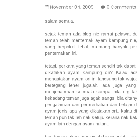
November
04
,
2009
0 Comments
salam semua,
sejak teman ada blog nie ramai pelawat 
teman telah menternak ayam kampung nie,
yang berpoket tebal, memang banyak pe
penternakan ini.
tetapi, perkara yang teman sendiri tak dap
dikatakan ayam kampung ori? Kalau a
mengatakan ayam ori ini langsung tak wuju
bertegang leher jugalah. ada juga yan
menjenamaan semuala sampai bila org tak
kekadang teman juga agak sangsi bila dita
pengalaman dari permerhatian dan belajar d
ayam jenis apa yang dikatakan ori.. kala
teman pun tak leh nak setuju kerana nak kat
ayam lain dengan ayam hutan..
tapi teman akan menjawab begini jelah..