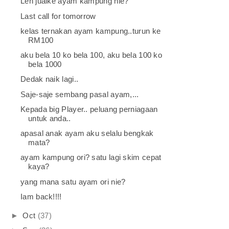
Leh jualke ayam kampung nie?
Last call for tomorrow
kelas ternakan ayam kampung..turun ke
RM100
aku bela 10 ko bela 100, aku bela 100 ko
bela 1000
Dedak naik lagi..
Saje-saje sembang pasal ayam,...
Kepada big Player.. peluang perniagaan
untuk anda..
apasal anak ayam aku selalu bengkak
mata?
ayam kampung ori? satu lagi skim cepat
kaya?
yang mana satu ayam ori nie?
Iam back!!!!
►
Oct
(37)