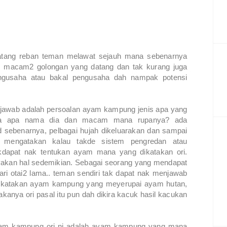
datang reban teman melawat sejauh mana sebenarnya
 macam2 golongan yang datang dan tak kurang juga
ngusaha atau bakal pengusaha dah nampak potensi
at jawab adalah persoalan ayam kampung jenis apa yang
da apa nama dia dan macam mana rupanya? ada
d sebenarnya, pelbagai hujah dikeluarakan dan sampai
g mengatakan kalau takde sistem pengredan atau
dapat nak tentukan ayam mana yang dikatakan ori.
nyakan hal sedemikian. Sebagai seorang yang mendapat
ari otai2 lama.. teman sendiri tak dapat nak menjawab
u dikatakan ayam kampung yang meyerupai ayam hutan,
akanya ori pasal itu pun dah dikira kacuk hasil kacukan
 ayam kampung ori ni adalah ayam kampung yang mana