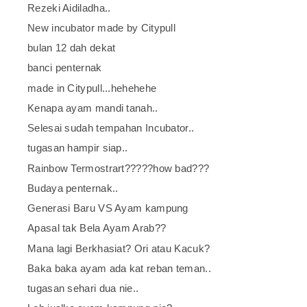
Rezeki Aidiladha..
New incubator made by Citypull
bulan 12 dah dekat
banci penternak
made in Citypull...hehehehe
Kenapa ayam mandi tanah..
Selesai sudah tempahan Incubator..
tugasan hampir siap..
Rainbow Termostrart?????how bad???
Budaya penternak..
Generasi Baru VS Ayam kampung
Apasal tak Bela Ayam Arab??
Mana lagi Berkhasiat? Ori atau Kacuk?
Baka baka ayam ada kat reban teman..
tugasan sehari dua nie..