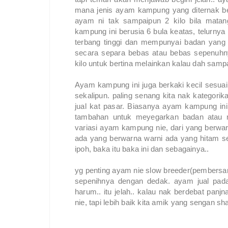
mana jenis ayam kampung yang diternak be
ayam ni tak sampaipun 2 kilo bila matan
kampung ini berusia 6 bula keatas, telurnya 
terbang tinggi dan mempunyai badan yang t
secara separa bebas atau bebas sepenuhn
kilo untuk bertina melainkan kalau dah sampai 
Ayam kampung ini juga berkaki kecil sesuai
sekalipun. paling senang kita nak kategor
jual kat pasar. Biasanya ayam kampung ini 
tambahan untuk meyegarkan badan atau m
variasi ayam kampung nie, dari yang berwa
ada yang berwarna warni ada yang hitam se
ipoh, baka itu baka ini dan sebagainya..
yg penting ayam nie slow breeder(pembersa
sepenihnya dengan dedak. ayam jual pad
harum.. itu jelah.. kalau nak berdebat pa
nie, tapi lebih baik kita amik yang sengan sha