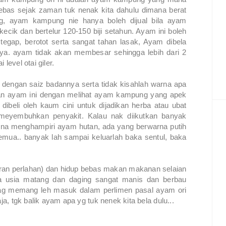
bas sejak zaman tuk nenak kita dahulu dimana berat
g, ayam kampung nie hanya boleh dijual bila ayam
kecik dan bertelur 120-150 biji setahun. Ayam ini boleh
egap, berotot serta sangat tahan lasak, Ayam dibela
ya. ayam tidak akan membesar sehingga lebih dari 2
level otai giler.
 dengan saiz badannya serta tidak kisahlah warna apa
ikan ayam ini dengan melihat ayam kampung yang apek
dibeli oleh kaum cini untuk dijadikan herba atau ubat
eyembuhkan penyakit. Kalau nak diikutkan banyak
rna menghampiri ayam hutan, ada yang berwarna putih
mua.. banyak lah sampai keluarlah baka sentul, baka
ran perlahan) dan hidup bebas makan makanan selaian
a usia matang dan daging sangat manis dan berbau
njnag memang leh masuk dalam perlimen pasal ayam ori
ja, tgk balik ayam apa yg tuk nenek kita bela dulu...