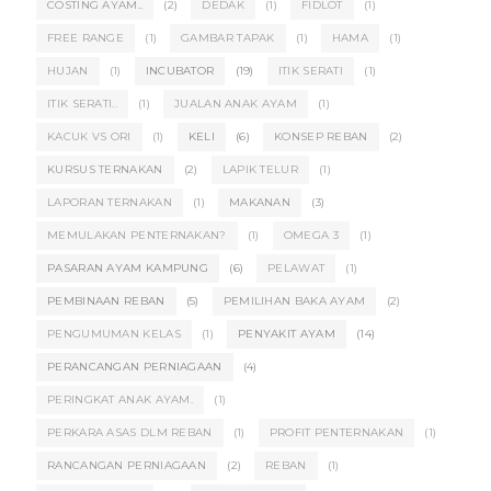
COSTING AYAM..
(2)
DEDAK
(1)
FIDLOT
(1)
FREE RANGE
(1)
GAMBAR TAPAK
(1)
HAMA
(1)
HUJAN
(1)
INCUBATOR
(19)
ITIK SERATI
(1)
ITIK SERATI..
(1)
JUALAN ANAK AYAM
(1)
KACUK VS ORI
(1)
KELI
(6)
KONSEP REBAN
(2)
KURSUS TERNAKAN
(2)
LAPIK TELUR
(1)
LAPORAN TERNAKAN
(1)
MAKANAN
(3)
MEMULAKAN PENTERNAKAN?
(1)
OMEGA 3
(1)
PASARAN AYAM KAMPUNG
(6)
PELAWAT
(1)
PEMBINAAN REBAN
(5)
PEMILIHAN BAKA AYAM
(2)
PENGUMUMAN KELAS
(1)
PENYAKIT AYAM
(14)
PERANCANGAN PERNIAGAAN
(4)
PERINGKAT ANAK AYAM.
(1)
PERKARA ASAS DLM REBAN
(1)
PROFIT PENTERNAKAN
(1)
RANCANGAN PERNIAGAAN
(2)
REBAN
(1)