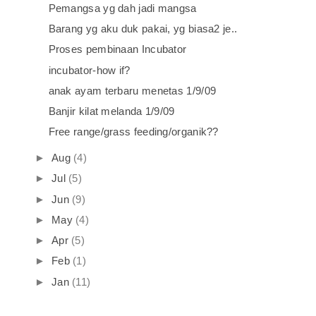
Pemangsa yg dah jadi mangsa
Barang yg aku duk pakai, yg biasa2 je..
Proses pembinaan Incubator
incubator-how if?
anak ayam terbaru menetas 1/9/09
Banjir kilat melanda 1/9/09
Free range/grass feeding/organik??
►
Aug
(4)
►
Jul
(5)
►
Jun
(9)
►
May
(4)
►
Apr
(5)
►
Feb
(1)
►
Jan
(11)