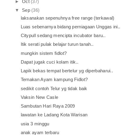
►
Oct
(37)
▼
Sep
(36)
laksanakan sepenuhnya free range (terkawal)
Luas sebenarnya bidang perniagaan Unggas ini..
Citypull sedang mencipta incubator baru..
Itik serati pulak belajar turun tanah..
mungkin sistem fidlot?
Dapat jugak cuci kolam itik..
Lapik bekas tempat bertelur yg diperbaharui..
Ternakan Ayam kampung Fidlot?
sedikit contoh Telur yg tidak baik
Vaksin New Casle
Sambutan Hari Raya 2009
lawatan ke Ladang Kota Warisan
usia 3 minggu
anak ayam terbaru