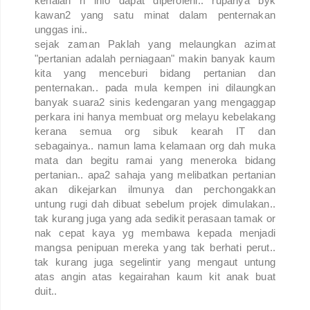
kenalan n info dapat diperolehi.. rupanya byk
kawan2 yang satu minat dalam penternakan
unggas ini..
sejak zaman Paklah yang melaungkan azimat
"pertanian adalah perniagaan" makin banyak kaum
kita yang menceburi bidang pertanian dan
penternakan.. pada mula kempen ini dilaungkan
banyak suara2 sinis kedengaran yang mengaggap
perkara ini hanya membuat org melayu kebelakang
kerana semua org sibuk kearah IT dan
sebagainya.. namun lama kelamaan org dah muka
mata dan begitu ramai yang meneroka bidang
pertanian.. apa2 sahaja yang melibatkan pertanian
akan dikejarkan ilmunya dan perchongakkan
untung rugi dah dibuat sebelum projek dimulakan..
tak kurang juga yang ada sedikit perasaan tamak or
nak cepat kaya yg membawa kepada menjadi
mangsa penipuan mereka yang tak berhati perut..
tak kurang juga segelintir yang mengaut untung
atas angin atas kegairahan kaum kit anak buat
duit..