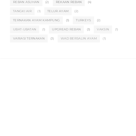
REBAN ASUHAN
(2)
REKAAN REBAN
(4)
TANGKI AIR
(1)
TELUR AYAM
(2)
TERNAKAN AYAM KAMPUNG
(3)
TURKEYS
(2)
UBAT-UBATAN
(1)
UPGREAD REBAN
(3)
VAKSIN
(1)
VARIASI TERNAKAN
(3)
WAD BERSALIN AYAM
(1)