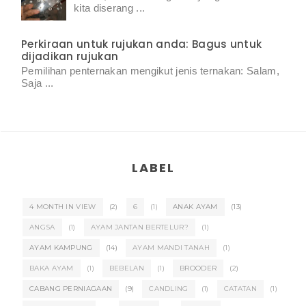
kita diserang ...
Perkiraan untuk rujukan anda: Bagus untuk
dijadikan rujukan
Pemilihan penternakan mengikut jenis ternakan: Salam,
Saja ...
LABEL
4 MONTH IN VIEW
(2)
6
(1)
ANAK AYAM
(13)
ANGSA
(1)
AYAM JANTAN BERTELUR?
(1)
AYAM KAMPUNG
(14)
AYAM MANDI TANAH
(1)
BAKA AYAM
(1)
BEBELAN
(1)
BROODER
(2)
CABANG PERNIAGAAN
(9)
CANDLING
(1)
CATATAN
(1)