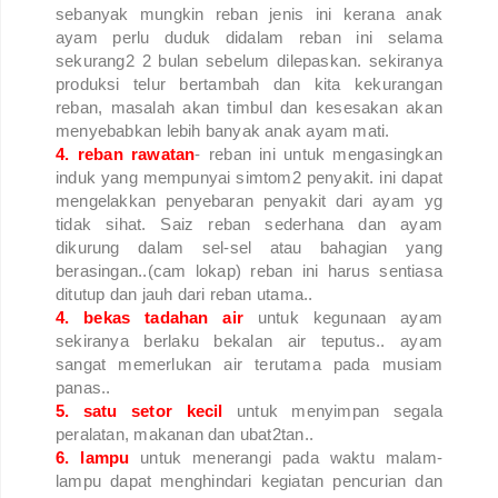
sebanyak mungkin reban jenis ini kerana anak
ayam perlu duduk didalam reban ini selama
sekurang2 2 bulan sebelum dilepaskan. sekiranya
produksi telur bertambah dan kita kekurangan
reban, masalah akan timbul dan kesesakan akan
menyebabkan lebih banyak anak ayam mati.
4. reban rawatan
- reban ini untuk mengasingkan
induk yang mempunyai simtom2 penyakit. ini dapat
mengelakkan penyebaran penyakit dari ayam yg
tidak sihat. Saiz reban sederhana dan ayam
dikurung dalam sel-sel atau bahagian yang
berasingan..(cam lokap) reban ini harus sentiasa
ditutup dan jauh dari reban utama..
4. bekas tadahan air
untuk kegunaan ayam
sekiranya berlaku bekalan air teputus.. ayam
sangat memerlukan air terutama pada musiam
panas..
5. satu setor kecil
untuk menyimpan segala
peralatan, makanan dan ubat2tan..
6. lampu
untuk menerangi pada waktu malam-
lampu dapat menghindari kegiatan pencurian dan