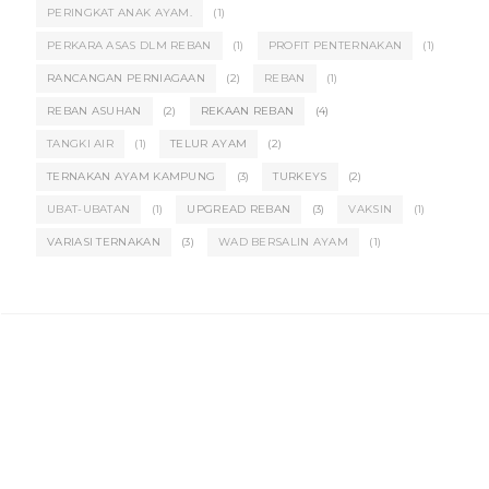
PERINGKAT ANAK AYAM.
(1)
PERKARA ASAS DLM REBAN
(1)
PROFIT PENTERNAKAN
(1)
RANCANGAN PERNIAGAAN
(2)
REBAN
(1)
REBAN ASUHAN
(2)
REKAAN REBAN
(4)
TANGKI AIR
(1)
TELUR AYAM
(2)
TERNAKAN AYAM KAMPUNG
(3)
TURKEYS
(2)
UBAT-UBATAN
(1)
UPGREAD REBAN
(3)
VAKSIN
(1)
VARIASI TERNAKAN
(3)
WAD BERSALIN AYAM
(1)