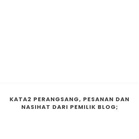
KATA2 PERANGSANG, PESANAN DAN
NASIHAT DARI PEMILIK BLOG;
1. Berusahalah bersungguh dalam bidang yang ingin
diceburi
2. "MALAS" adalah penyakit penternak yang paling