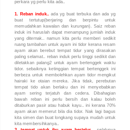
perkara yg perlu kita ada..
1. Reban induk..
ada yg buat terbuka dan ada yg
buat tertutup(berjaring dan berpintu untuk
memudahkan kawalan dan kurungan). Saiz reban
induk ini haruslah dapat menampung jumlah induk
yang diternak.. namun kita perlu memberi sedikit
ruang tambahan untuk ayam ini tidor kerana resam
ayam akan berebut tempat tidur yang dirasakan
paling selamat.. reban induk perlu tinggi sedikit dan
diletakkan palang2 untuk ayam bertenggek waktu
tidor. sebaiknya ketinggian tempat bertenggek ini
berbeza untuk membolehkan ayam tidor mengikut
hairaki ke otaian mereka. Jika tidak, perebutan
tempat tido akan berlaku dan ini menyebabkan
ayam sering terjatuh dan cedera. Dibahagian
bawah reban ini perlu bersih dan kalau boleh
ditaburkan pasir atau habuk kayu.. ini kerana 70%
ayam akan memerut bila dia tidor. Nak lagi bagus
kita simen dan buat longkang supaya mudah untuk
kita membersihkanya..
2. tempat untuk ibu ayam bertelur...
selalunya