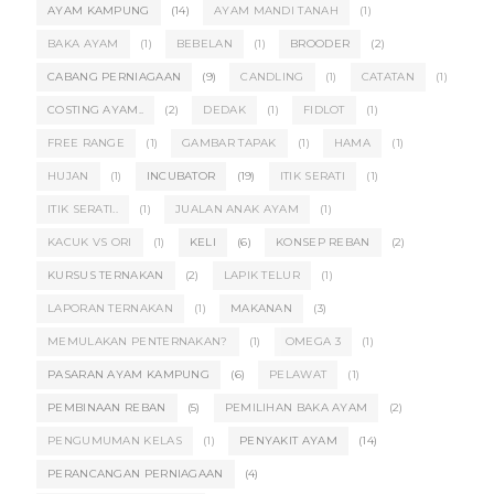
AYAM KAMPUNG
(14)
AYAM MANDI TANAH
(1)
BAKA AYAM
(1)
BEBELAN
(1)
BROODER
(2)
CABANG PERNIAGAAN
(9)
CANDLING
(1)
CATATAN
(1)
COSTING AYAM..
(2)
DEDAK
(1)
FIDLOT
(1)
FREE RANGE
(1)
GAMBAR TAPAK
(1)
HAMA
(1)
HUJAN
(1)
INCUBATOR
(19)
ITIK SERATI
(1)
ITIK SERATI..
(1)
JUALAN ANAK AYAM
(1)
KACUK VS ORI
(1)
KELI
(6)
KONSEP REBAN
(2)
KURSUS TERNAKAN
(2)
LAPIK TELUR
(1)
LAPORAN TERNAKAN
(1)
MAKANAN
(3)
MEMULAKAN PENTERNAKAN?
(1)
OMEGA 3
(1)
PASARAN AYAM KAMPUNG
(6)
PELAWAT
(1)
PEMBINAAN REBAN
(5)
PEMILIHAN BAKA AYAM
(2)
PENGUMUMAN KELAS
(1)
PENYAKIT AYAM
(14)
PERANCANGAN PERNIAGAAN
(4)