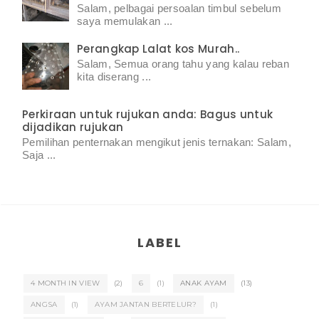
Salam, pelbagai persoalan timbul sebelum
saya memulakan ...
Perangkap Lalat kos Murah..
Salam, Semua orang tahu yang kalau reban
kita diserang ...
Perkiraan untuk rujukan anda: Bagus untuk
dijadikan rujukan
Pemilihan penternakan mengikut jenis ternakan: Salam,
Saja ...
LABEL
4 MONTH IN VIEW
(2)
6
(1)
ANAK AYAM
(13)
ANGSA
(1)
AYAM JANTAN BERTELUR?
(1)