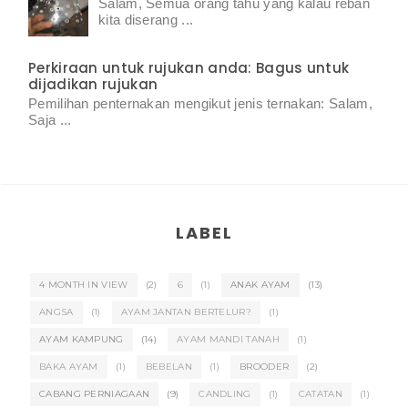
Salam, Semua orang tahu yang kalau reban
kita diserang ...
Perkiraan untuk rujukan anda: Bagus untuk
dijadikan rujukan
Pemilihan penternakan mengikut jenis ternakan: Salam,
Saja ...
LABEL
4 MONTH IN VIEW
(2)
6
(1)
ANAK AYAM
(13)
ANGSA
(1)
AYAM JANTAN BERTELUR?
(1)
AYAM KAMPUNG
(14)
AYAM MANDI TANAH
(1)
BAKA AYAM
(1)
BEBELAN
(1)
BROODER
(2)
CABANG PERNIAGAAN
(9)
CANDLING
(1)
CATATAN
(1)