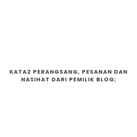
KATA2 PERANGSANG, PESANAN DAN
NASIHAT DARI PEMILIK BLOG;
1. Berusahalah bersungguh dalam bidang yang ingin
diceburi
2. "MALAS" adalah penyakit penternak yang paling
membahayakan ternakan kita
3.Tiada jalan pintas untuk kejayaan terutama dalam
penternakan
4.Carilah ilmu sebelum anda memulakan sesuatu