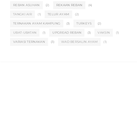
REBAN ASUHAN
(2)
REKAAN REBAN
(4)
TANGKI AIR
(1)
TELUR AYAM
(2)
TERNAKAN AYAM KAMPUNG
(3)
TURKEYS
(2)
UBAT-UBATAN
(1)
UPGREAD REBAN
(3)
VAKSIN
(1)
VARIASI TERNAKAN
(3)
WAD BERSALIN AYAM
(1)