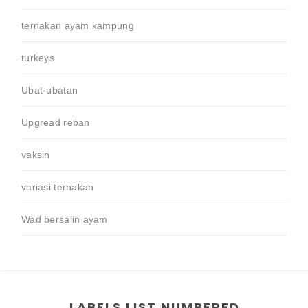
ternakan ayam kampung
turkeys
Ubat-ubatan
Upgread reban
vaksin
variasi ternakan
Wad bersalin ayam
LABELS LIST NUMBERED