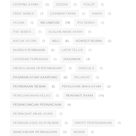
COSTING AYAM..
(2)
DEDAK
(1)
FIDLOT
(1)
FREE RANGE
(1)
GAMBAR TAPAK
(1)
HAMA
(1)
HUJAN
(1)
INCUBATOR
(19)
ITIK SERATI
(1)
ITIK SERATI..
(1)
JUALAN ANAK AYAM
(1)
KACUK VS ORI
(1)
KELI
(6)
KONSEP REBAN
(2)
KURSUS TERNAKAN
(2)
LAPIK TELUR
(1)
LAPORAN TERNAKAN
(1)
MAKANAN
(3)
MEMULAKAN PENTERNAKAN?
(1)
OMEGA 3
(1)
PASARAN AYAM KAMPUNG
(6)
PELAWAT
(1)
PEMBINAAN REBAN
(5)
PEMILIHAN BAKA AYAM
(2)
PENGUMUMAN KELAS
(1)
PENYAKIT AYAM
(14)
PERANCANGAN PERNIAGAAN
(4)
PERINGKAT ANAK AYAM.
(1)
PERKARA ASAS DLM REBAN
(1)
PROFIT PENTERNAKAN
(1)
RANCANGAN PERNIAGAAN
(2)
REBAN
(1)