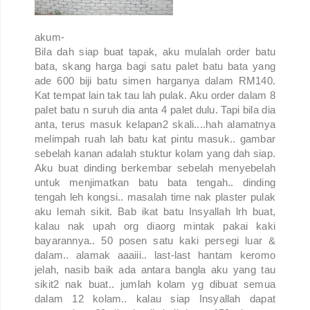
akum-
Bila dah siap buat tapak, aku mulalah order batu
bata, skang harga bagi satu palet batu bata yang
ade 600 biji batu simen harganya dalam RM140.
Kat tempat lain tak tau lah pulak. Aku order dalam 8
palet batu n suruh dia anta 4 palet dulu. Tapi bila dia
anta, terus masuk kelapan2 skali....hah alamatnya
melimpah ruah lah batu kat pintu masuk.. gambar
sebelah kanan adalah stuktur kolam yang dah siap.
Aku buat dinding berkembar sebelah menyebelah
untuk menjimatkan batu bata tengah.. dinding
tengah leh kongsi.. masalah time nak plaster pulak
aku lemah sikit. Bab ikat batu Insyallah lrh buat,
kalau nak upah org diaorg mintak pakai kaki
bayarannya.. 50 posen satu kaki persegi luar &
dalam.. alamak aaaiii.. last-last hantam keromo
jelah, nasib baik ada antara bangla aku yang tau
sikit2 nak buat.. jumlah kolam yg dibuat semua
dalam 12 kolam.. kalau siap Insyallah dapat