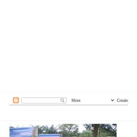
penternakan.
5. Lebih tinggi ilmu didada makin perlu anda
merendahkan diri..
6.Setiap sesuatu perniagaan mulakanlah dari kecil untuk
menimba pengalaman agar tidak melatah bila ditimpa
masalah kelak..
7.Memberanikan diri untuk gagal tapi disusuli dgn usaha
yang gigih..
8. Lebih byk anda memberi, lebih byk anda akan
menerima..
9.Bersopan santun dan menghormati org lain adalah
kunci segala kejayaan..